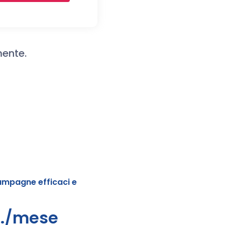
mente.
ampagne efficaci e
l./mese