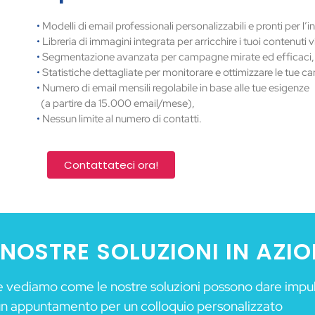
•
Modelli di email professionali personalizzabili e pronti per l’in
•
Libreria di immagini integrata per arricchire i tuoi contenuti vi
•
Segmentazione avanzata per campagne mirate ed efficaci,
•
Statistiche dettagliate per monitorare e ottimizzare le tue 
•
Numero di email mensili regolabile in base alle tue esigenze
(a partire da 15.000 email/mese),
•
Nessun limite al numero di contatti.
Contattateci ora!
 NOSTRE SOLUZIONI IN AZI
 vediamo come le nostre soluzioni possono dare impulso
 un appuntamento per un colloquio personalizzato