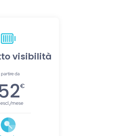
o visibilità
 partire da
152
€
 escl./mese