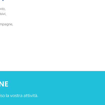
vio,
sivi,
campagne,
ONE
 la vostra attività.