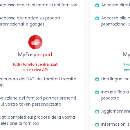
Accesso diretto ai contatti dei fornitori
Accesso diretto
Accesso alle notizie su prodotti
Accesso alle n
promozionali e gadget
promozionali 
Tutti i fornitori centralizzati
Il v
su un'unica API
co
Recupero dei DATI dei fornitori tramite
Una lingua inc
API
Include fino a
Selezione dei fornitori partner presenti
prodotto
sul vostro token personalizzato
Aggiornamenti
Dati completi sui prodotti della vostra
selezione di fornitori
Informazioni 