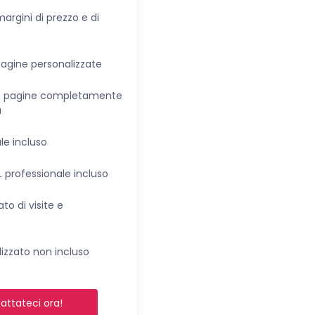
argini di prezzo e di
pagine personalizzate
le pagine completamente
a
le incluso
L professionale incluso
to di visite e
izzato non incluso
attateci ora!