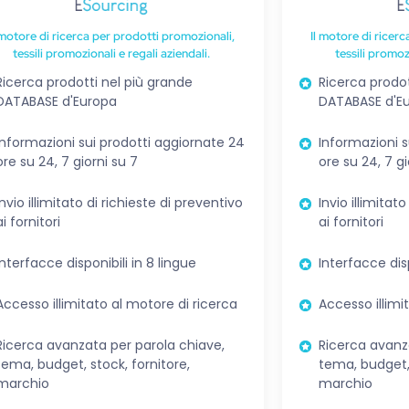
 motore di ricerca per prodotti promozionali,
Il motore di ricer
tessili promozionali e regali aziendali.
tessili promoz
Ricerca prodotti nel più grande
Ricerca prodot
DATABASE d'Europa
DATABASE d'E
Informazioni sui prodotti aggiornate 24
Informazioni s
ore su 24, 7 giorni su 7
ore su 24, 7 gi
Invio illimitato di richieste di preventivo
Invio illimitat
ai fornitori
ai fornitori
Interfacce disponibili in 8 lingue
Interfacce disp
Accesso illimitato al motore di ricerca
Accesso illimi
Ricerca avanzata per parola chiave,
Ricerca avanz
tema, budget, stock, fornitore,
tema, budget, 
marchio
marchio