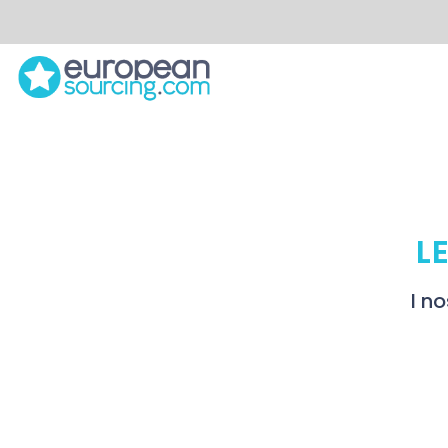
L
I no