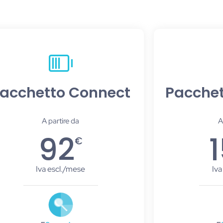
acchetto Connect
Pacchett
A partire da
A
92
€
Iva escl./mese
Iva