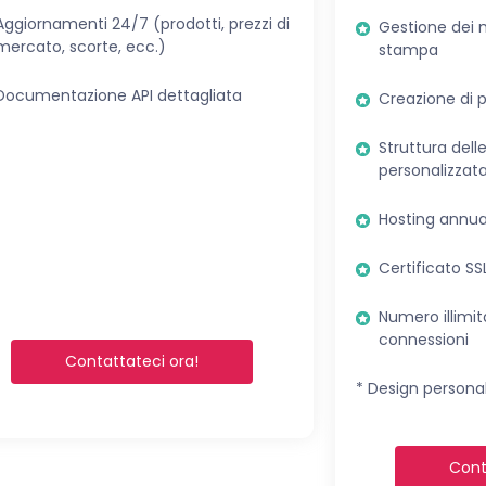
Aggiornamenti 24/7 (prodotti, prezzi di
Gestione dei m
mercato, scorte, ecc.)
stampa
Documentazione API dettagliata
Creazione di 
Struttura del
personalizzat
Hosting annua
Certificato SS
Numero illimita
connessioni
Contattateci ora!
* Design personal
Cont