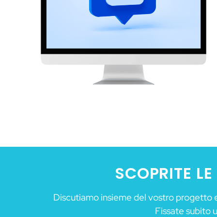
SCOPRITE LE
Discutiamo insieme del vostro progetto e
Fissate subito