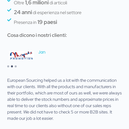
1,6 milioni
Oltre
di articoli
24 anni
di esperienza nel settore
19 paesi
Presenza in
Cosa dicono i nostri clienti:
Jan
erca
European Sourcing helped us a lot with the communication
Eur
 un
with our clients. With all the products and manufacturers in
dan
è
their portfolio, which are most of ours as well, we were always
C’es
ata
able to deliver the stock numbers and approximate prices in
obl
real time to our clients also without one of our sales reps
don
present. We did not have to check 5 or more B2B sites. It
not
 i
made our job a lot easier.