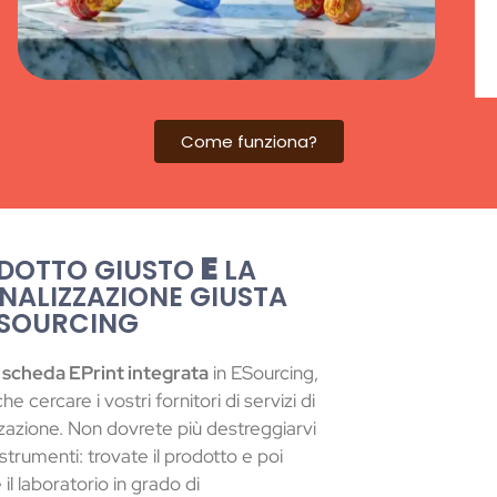
Come funziona?
E
ODOTTO GIUSTO
LA
NALIZZAZIONE GIUSTA
SOURCING
a
scheda EPrint integrata
in ESourcing,
e cercare i vostri fornitori di servizi di
zazione. Non dovrete più destreggiarvi
 strumenti: trovate il prodotto e poi
 il laboratorio in grado di