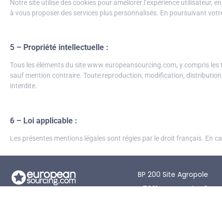
Notre site utilise des cookies pour améliorer l’expérience utilisateur,
à vous proposer des services plus personnalisés. En poursuivant votr
5 – Propriété intellectuelle :
Tous les éléments du site www.europeansourcing.com, y compris les t
sauf mention contraire. Toute reproduction, modification, distributio
interdite.
6 – Loi applicable :
Les présentes mentions légales sont régies par le droit français. En ca
BP 200 Site Agropole
47931 Agen Cedex 9 Fr
Die DATA-Verbindung zwischen
Lieferanten und Händlern