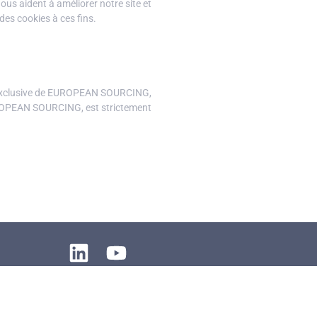
ous aident à améliorer notre site et
es cookies à ces fins.
té exclusive de EUROPEAN SOURCING,
 EUROPEAN SOURCING, est strictement