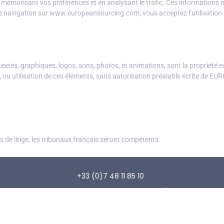
 en mémorisant vos préférences et en analysant le trafic. Ces informations n
e navigation sur www.europeansourcing.com, vous acceptez l’utilisation d
extes, graphiques, logos, sons, photos, et animations, sont la proprié
n, ou utilisation de ces éléments, sans autorisation préalable écrite de
s de litige, les tribunaux français seront compétents.
+33 (0)7 48 11 85 10
ance
contact@europeansourcing.com